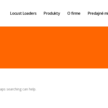
Locust Loaders
Produkty
O firme
Predajné m
haps searching can help.