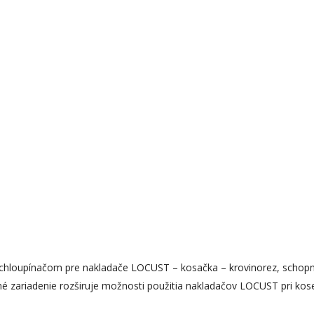
 rýchloupínačom pre nakladače LOCUST – kosačka – krovinorez, schopn
é zariadenie rozširuje možnosti použitia nakladačov LOCUST pri kos