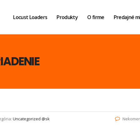
Locust Loaders
Produkty
O firme
Predajné m
IADENIE
egória:
Uncategorized @sk
Nekomen