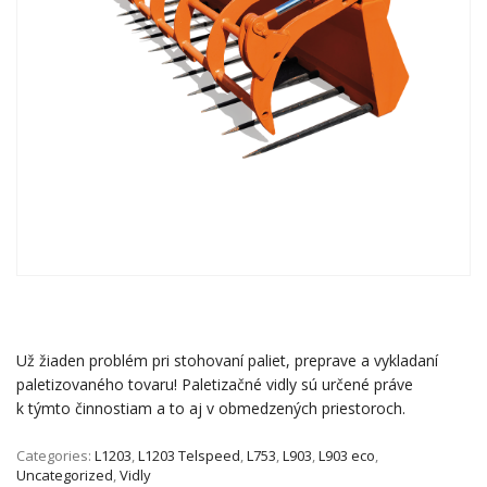
Už žiaden problém pri stohovaní paliet, preprave a vykladaní
paletizovaného tovaru! Paletizačné vidly sú určené práve
k týmto činnostiam a to aj v obmedzených priestoroch.
Categories:
L1203
,
L1203 Telspeed
,
L753
,
L903
,
L903 eco
,
Uncategorized
,
Vidly