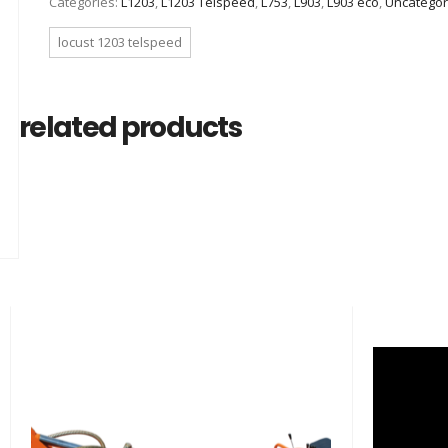
Categories:
L1203
,
L1203 Telspeed
,
L753
,
L903
,
L903 eco
,
Uncategor
locust 1203 telspeed
related products