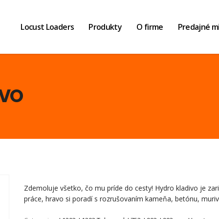
Locust Loaders
Produkty
O firme
Predajné m
IVO
Zdemoluje všetko, čo mu príde do cesty! Hydro kladivo je za
práce, hravo si poradí s rozrušovaním kameňa, betónu, muriv