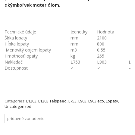
akýmkoľvek materiálom.
Technické údaje
Jednotky
Hodnota
Šírka lopaty
mm
2100
Hĺbka lopaty
mm
800
Menovitý objem lopaty
m3
0,55
Hmotnosť lopaty
kg
265
Nakladač
L753
L903
L1
Dostupnosť
✓
✓
✓
Categories:
L1203
,
L1203 Telspeed
,
L753
,
L903
,
L903 eco
,
Lopaty
,
Uncategorized
prídavné zariadenie