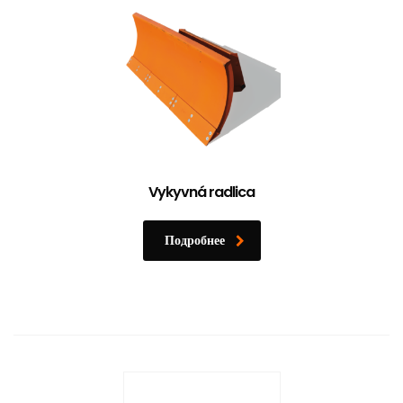
Vykyvná radlica
Подробнее