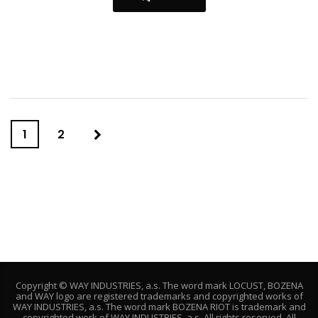
1
2
Copyright © WAY INDUSTRIES, a.s. The word mark LOCUST, BOZENA
and WAY logo are registered trademarks and copyrighted works of
WAY INDUSTRIES, a.s. The word mark BOZENA RIOT is trademark and
copyrighted work of WAY INDUSTRIES, a.s. All rights reserved. All