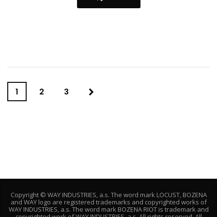
1
2
3
Copyright © WAY INDUSTRIES, a.s. The word mark LOCUST, BOZENA
and WAY logo are registered trademarks and copyrighted works of
WAY INDUSTRIES, a.s. The word mark BOZENA RIOT is trademark and
copyrighted work of WAY INDUSTRIES, a.s. All rights reserved. All