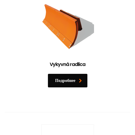
Vykyvná radlica
Подробнее