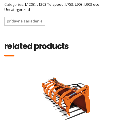
Categories:
L1203
,
L1203 Telspeed
,
L753
,
L903
,
L903 eco
,
Uncategorized
prídavné zariadenie
related products