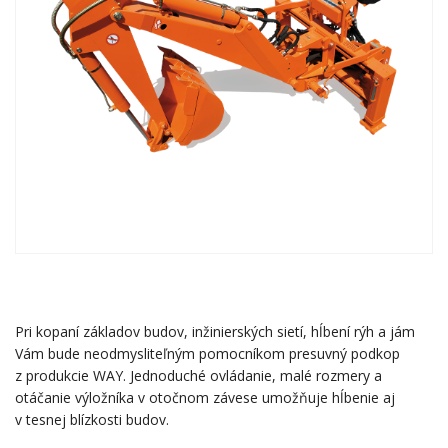
Pri kopaní základov budov, inžinierských sietí, hĺbení rýh a jám
Vám bude neodmysliteľným pomocníkom presuvný podkop
z produkcie WAY. Jednoduché ovládanie, malé rozmery a
otáčanie výložníka v otočnom závese umožňuje hĺbenie aj
v tesnej blízkosti budov.